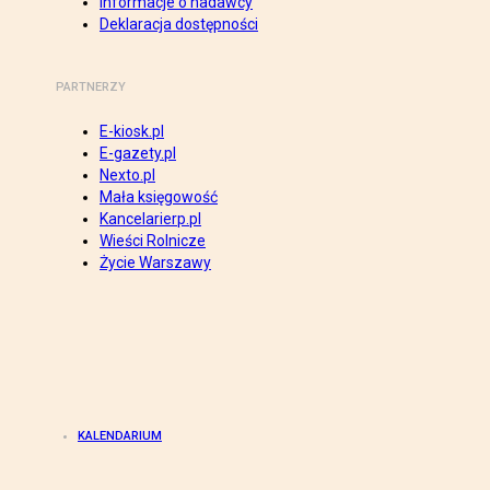
Informacje o nadawcy
Deklaracja dostępności
PARTNERZY
E-kiosk.pl
E-gazety.pl
Nexto.pl
Mała księgowość
Kancelarierp.pl
Wieści Rolnicze
Życie Warszawy
KALENDARIUM