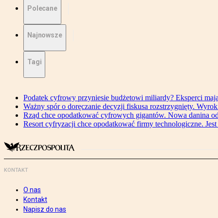
Polecane
Najnowsze
Tagi
Podatek cyfrowy przyniesie budżetowi miliardy? Eksperci maj
Ważny spór o doręczanie decyzji fiskusa rozstrzygnięty. Wyr
Rząd chce opodatkować cyfrowych gigantów. Nowa danina od
Resort cyfryzacji chce opodatkować firmy technologiczne. Jest
KONTAKT
O nas
Kontakt
Napisz do nas