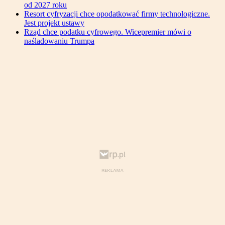
od 2027 roku
Resort cyfryzacji chce opodatkować firmy technologiczne.
Jest projekt ustawy
Rząd chce podatku cyfrowego. Wicepremier mówi o
naśladowaniu Trumpa