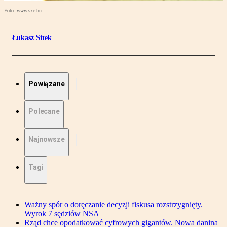
Foto: www.sxc.hu
Łukasz Sitek
Powiązane
Polecane
Najnowsze
Tagi
Ważny spór o doręczanie decyzji fiskusa rozstrzygnięty.
Wyrok 7 sędziów NSA
Rząd chce opodatkować cyfrowych gigantów. Nowa danina