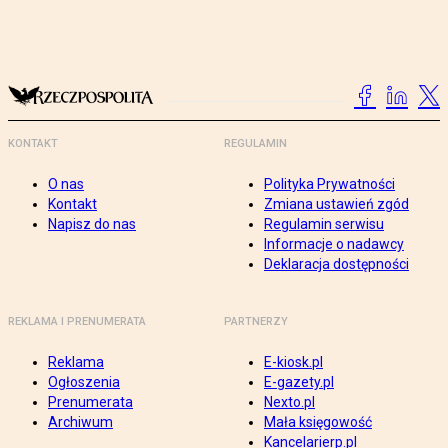
KONTAKT
REGULAMIN
O nas
Polityka Prywatności
Kontakt
Zmiana ustawień zgód
Napisz do nas
Regulamin serwisu
Informacje o nadawcy
Deklaracja dostępności
REKLAMA I PRENUMERATA
PARTNERZY
Reklama
E-kiosk.pl
Ogłoszenia
E-gazety.pl
Prenumerata
Nexto.pl
Archiwum
Mała księgowość
Kancelarierp.pl