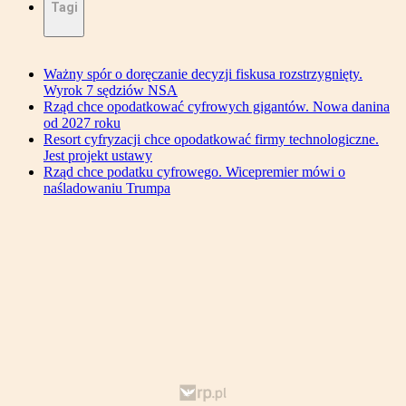
Tagi
Ważny spór o doręczanie decyzji fiskusa rozstrzygnięty.
Wyrok 7 sędziów NSA
Rząd chce opodatkować cyfrowych gigantów. Nowa danina
od 2027 roku
Resort cyfryzacji chce opodatkować firmy technologiczne.
Jest projekt ustawy
Rząd chce podatku cyfrowego. Wicepremier mówi o
naśladowaniu Trumpa