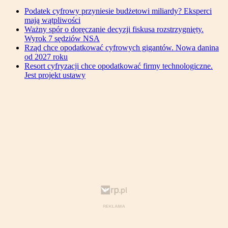
Podatek cyfrowy przyniesie budżetowi miliardy? Eksperci
mają wątpliwości
Ważny spór o doręczanie decyzji fiskusa rozstrzygnięty.
Wyrok 7 sędziów NSA
Rząd chce opodatkować cyfrowych gigantów. Nowa danina
od 2027 roku
Resort cyfryzacji chce opodatkować firmy technologiczne.
Jest projekt ustawy