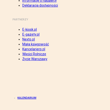
Informacje o nadawcy
Deklaracja dostępności
PARTNERZY
E-kiosk.pl
E-gazety.pl
Nexto.pl
Mała księgowość
Kancelarierp.pl
Wieści Rolnicze
Życie Warszawy
KALENDARIUM