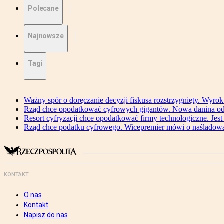
Polecane
Najnowsze
Tagi
Ważny spór o doręczanie decyzji fiskusa rozstrzygnięty. Wyr
Rząd chce opodatkować cyfrowych gigantów. Nowa danina od
Resort cyfryzacji chce opodatkować firmy technologiczne. Jest
Rząd chce podatku cyfrowego. Wicepremier mówi o naśladow
KONTAKT
O nas
Kontakt
Napisz do nas