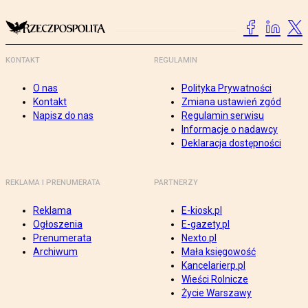
KONTAKT
REGULAMIN
O nas
Polityka Prywatności
Kontakt
Zmiana ustawień zgód
Napisz do nas
Regulamin serwisu
Informacje o nadawcy
Deklaracja dostępności
REKLAMA I PRENUMERATA
PARTNERZY
Reklama
E-kiosk.pl
Ogłoszenia
E-gazety.pl
Prenumerata
Nexto.pl
Archiwum
Mała księgowość
Kancelarierp.pl
Wieści Rolnicze
Życie Warszawy