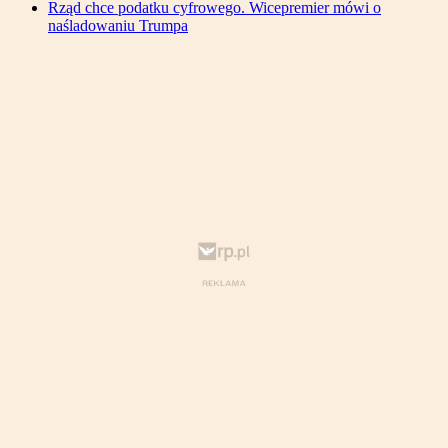
Rząd chce podatku cyfrowego. Wicepremier mówi o
naśladowaniu Trumpa