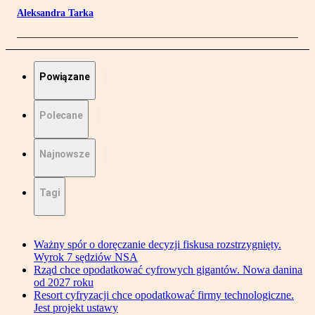
Aleksandra Tarka
Powiązane
Polecane
Najnowsze
Tagi
Ważny spór o doręczanie decyzji fiskusa rozstrzygnięty.
Wyrok 7 sędziów NSA
Rząd chce opodatkować cyfrowych gigantów. Nowa danina
od 2027 roku
Resort cyfryzacji chce opodatkować firmy technologiczne.
Jest projekt ustawy