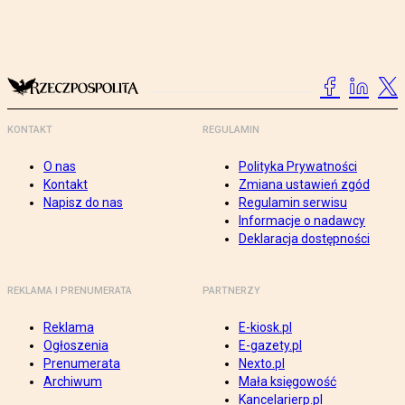
KONTAKT
REGULAMIN
O nas
Polityka Prywatności
Kontakt
Zmiana ustawień zgód
Napisz do nas
Regulamin serwisu
Informacje o nadawcy
Deklaracja dostępności
REKLAMA I PRENUMERATA
PARTNERZY
Reklama
E-kiosk.pl
Ogłoszenia
E-gazety.pl
Prenumerata
Nexto.pl
Archiwum
Mała księgowość
Kancelarierp.pl