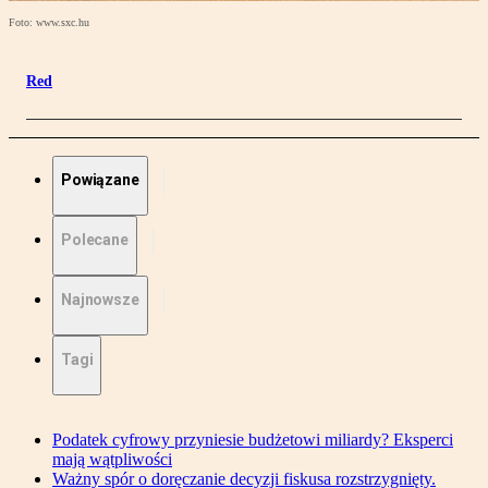
Foto: www.sxc.hu
Red
Powiązane
Polecane
Najnowsze
Tagi
Podatek cyfrowy przyniesie budżetowi miliardy? Eksperci
mają wątpliwości
Ważny spór o doręczanie decyzji fiskusa rozstrzygnięty.