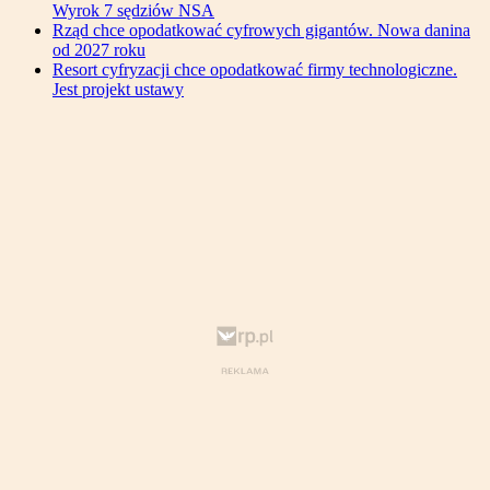
Wyrok 7 sędziów NSA
Rząd chce opodatkować cyfrowych gigantów. Nowa danina
od 2027 roku
Resort cyfryzacji chce opodatkować firmy technologiczne.
Jest projekt ustawy