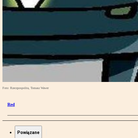
Foto: Rzeczpospolita, Tomasz Wawer
Red
Powiązane