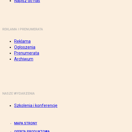
Napisz do nas
REKLAMA I PRENUMERATA
Reklama
Ogłoszenia
Prenumerata
Archiwum
NASZE WYDARZENIA
Szkolenia i konferencje
MAPA STRONY
OFERTA PRODUKTOWA