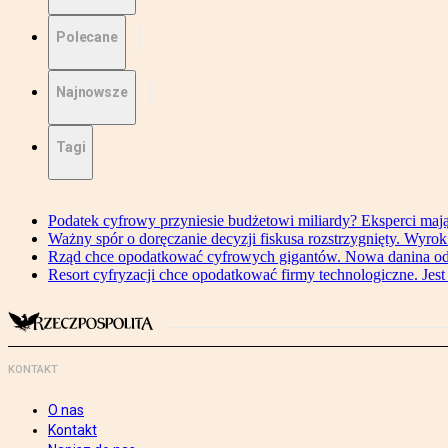
Polecane
Najnowsze
Tagi
Podatek cyfrowy przyniesie budżetowi miliardy? Eksperci maj
Ważny spór o doręczanie decyzji fiskusa rozstrzygnięty. Wyr
Rząd chce opodatkować cyfrowych gigantów. Nowa danina od
Resort cyfryzacji chce opodatkować firmy technologiczne. Jest
KONTAKT
O nas
Kontakt