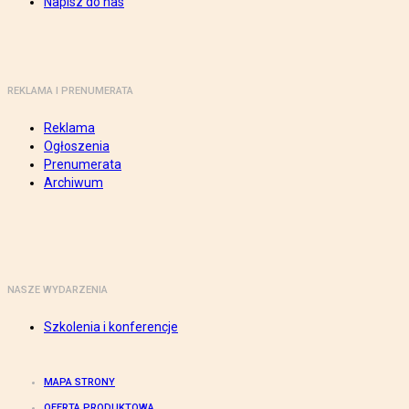
Napisz do nas
REKLAMA I PRENUMERATA
Reklama
Ogłoszenia
Prenumerata
Archiwum
NASZE WYDARZENIA
Szkolenia i konferencje
MAPA STRONY
OFERTA PRODUKTOWA