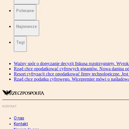
Polecane
Najnowsze
Tagi
Ważny spór o doręczanie decyzji fiskusa rozstrzygnięty. Wyr
Rząd chce opodatkować cyfrowych gigantów. Nowa danina od
Resort cyfryzacji chce opodatkować firmy technologiczne. Jest
Rząd chce podatku cyfrowego. Wicepremier mówi o naśladow
KONTAKT
O nas
Kontakt