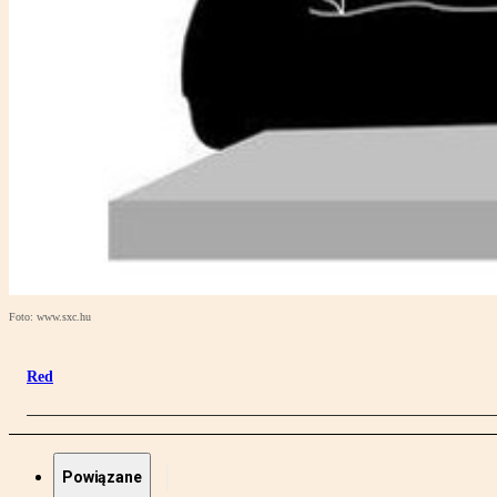
Foto: www.sxc.hu
Red
Powiązane