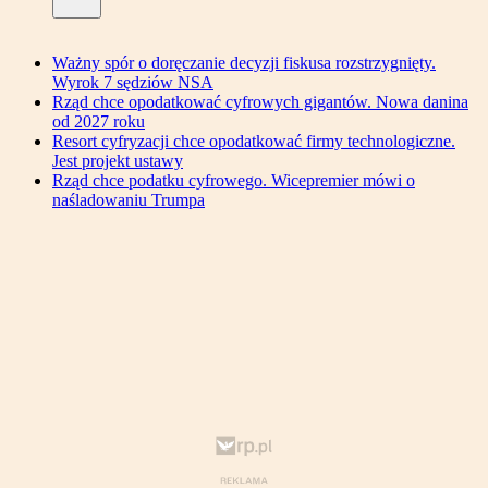
Ważny spór o doręczanie decyzji fiskusa rozstrzygnięty.
Wyrok 7 sędziów NSA
Rząd chce opodatkować cyfrowych gigantów. Nowa danina
od 2027 roku
Resort cyfryzacji chce opodatkować firmy technologiczne.
Jest projekt ustawy
Rząd chce podatku cyfrowego. Wicepremier mówi o
naśladowaniu Trumpa