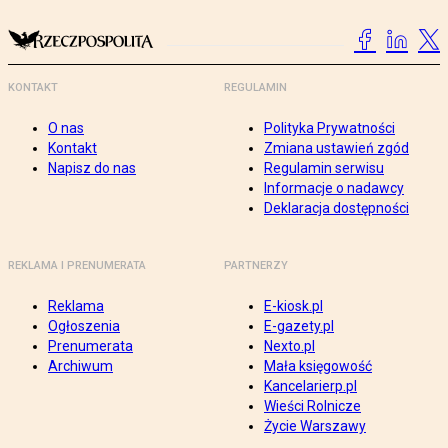
KONTAKT
REGULAMIN
O nas
Polityka Prywatności
Kontakt
Zmiana ustawień zgód
Napisz do nas
Regulamin serwisu
Informacje o nadawcy
Deklaracja dostępności
REKLAMA I PRENUMERATA
PARTNERZY
Reklama
E-kiosk.pl
Ogłoszenia
E-gazety.pl
Prenumerata
Nexto.pl
Archiwum
Mała księgowość
Kancelarierp.pl
Wieści Rolnicze
Życie Warszawy