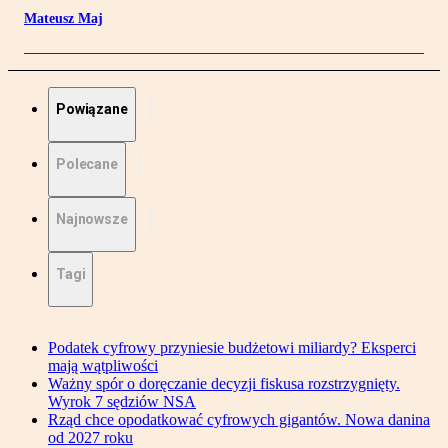
Mateusz Maj
Powiązane
Polecane
Najnowsze
Tagi
Podatek cyfrowy przyniesie budżetowi miliardy? Eksperci
mają wątpliwości
Ważny spór o doręczanie decyzji fiskusa rozstrzygnięty.
Wyrok 7 sędziów NSA
Rząd chce opodatkować cyfrowych gigantów. Nowa danina
od 2027 roku