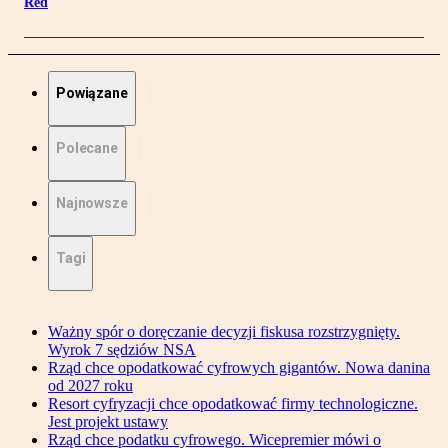
Red
Powiązane
Polecane
Najnowsze
Tagi
Ważny spór o doręczanie decyzji fiskusa rozstrzygnięty.
Wyrok 7 sędziów NSA
Rząd chce opodatkować cyfrowych gigantów. Nowa danina
od 2027 roku
Resort cyfryzacji chce opodatkować firmy technologiczne.
Jest projekt ustawy
Rząd chce podatku cyfrowego. Wicepremier mówi o