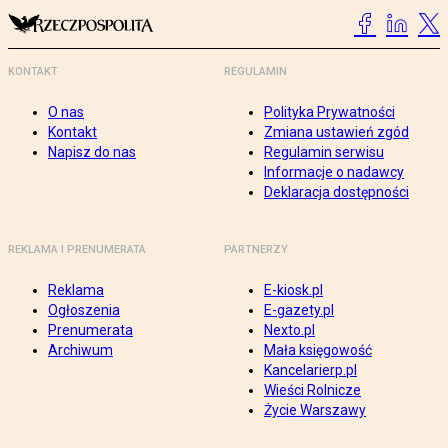
KONTAKT
REGULAMIN
O nas
Polityka Prywatności
Kontakt
Zmiana ustawień zgód
Napisz do nas
Regulamin serwisu
Informacje o nadawcy
Deklaracja dostępności
REKLAMA I PRENUMERATA
PARTNERZY
Reklama
E-kiosk.pl
Ogłoszenia
E-gazety.pl
Prenumerata
Nexto.pl
Archiwum
Mała księgowość
Kancelarierp.pl
Wieści Rolnicze
Życie Warszawy