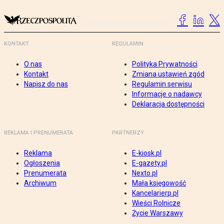
KONTAKT
REGULAMIN
O nas
Polityka Prywatności
Kontakt
Zmiana ustawień zgód
Napisz do nas
Regulamin serwisu
Informacje o nadawcy
Deklaracja dostępności
REKLAMA I PRENUMERATA
PARTNERZY
Reklama
E-kiosk.pl
Ogłoszenia
E-gazety.pl
Prenumerata
Nexto.pl
Archiwum
Mała księgowość
Kancelarierp.pl
Wieści Rolnicze
Życie Warszawy