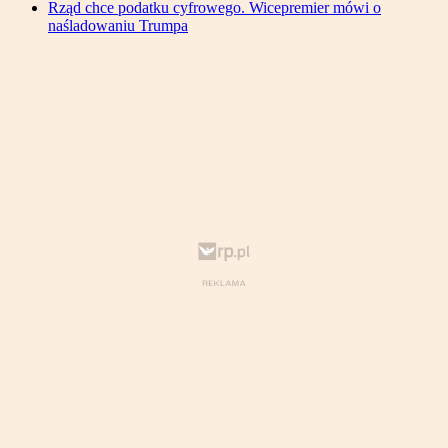
Rząd chce podatku cyfrowego. Wicepremier mówi o
naśladowaniu Trumpa