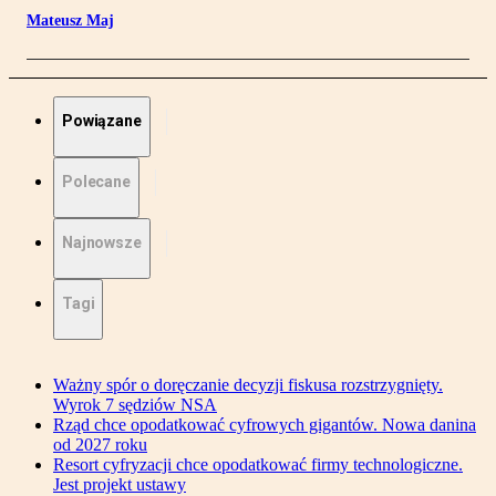
Mateusz Maj
Powiązane
Polecane
Najnowsze
Tagi
Ważny spór o doręczanie decyzji fiskusa rozstrzygnięty.
Wyrok 7 sędziów NSA
Rząd chce opodatkować cyfrowych gigantów. Nowa danina
od 2027 roku
Resort cyfryzacji chce opodatkować firmy technologiczne.
Jest projekt ustawy