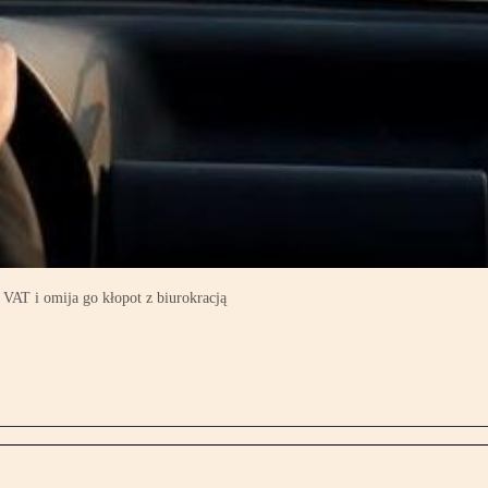
 VAT i omija go kłopot z biurokracją