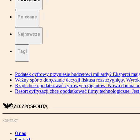
Polecane
Najnowsze
Tagi
Podatek cyfrowy przyniesie budżetowi miliardy? Eksperci maj
Ważny spór o doręczanie decyzji fiskusa rozstrzygnięty. Wyr
Rząd chce opodatkować cyfrowych gigantów. Nowa danina od
Resort cyfryzacji chce opodatkować firmy technologiczne. Jest
KONTAKT
O nas
Kontakt