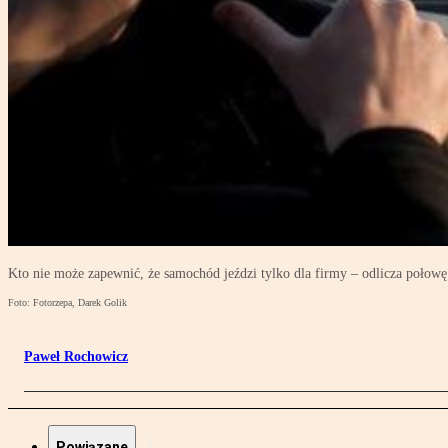
Kto nie może zapewnić, że samochód jeździ tylko dla firmy – odlicza połowę
Foto: Fotorzepa, Darek Golik
Paweł Rochowicz
Powiązane