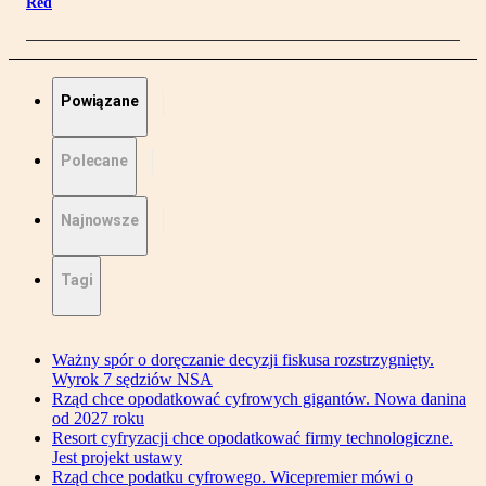
Red
Powiązane
Polecane
Najnowsze
Tagi
Ważny spór o doręczanie decyzji fiskusa rozstrzygnięty.
Wyrok 7 sędziów NSA
Rząd chce opodatkować cyfrowych gigantów. Nowa danina
od 2027 roku
Resort cyfryzacji chce opodatkować firmy technologiczne.
Jest projekt ustawy
Rząd chce podatku cyfrowego. Wicepremier mówi o