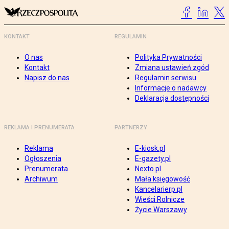
KONTAKT
REGULAMIN
O nas
Polityka Prywatności
Kontakt
Zmiana ustawień zgód
Napisz do nas
Regulamin serwisu
Informacje o nadawcy
Deklaracja dostępności
REKLAMA I PRENUMERATA
PARTNERZY
Reklama
E-kiosk.pl
Ogłoszenia
E-gazety.pl
Prenumerata
Nexto.pl
Archiwum
Mała księgowość
Kancelarierp.pl
Wieści Rolnicze
Życie Warszawy