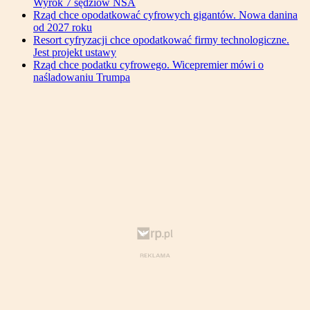
Wyrok 7 sędziów NSA
Rząd chce opodatkować cyfrowych gigantów. Nowa danina
od 2027 roku
Resort cyfryzacji chce opodatkować firmy technologiczne.
Jest projekt ustawy
Rząd chce podatku cyfrowego. Wicepremier mówi o
naśladowaniu Trumpa