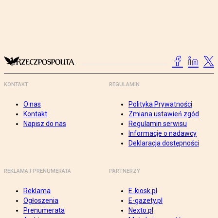
KONTAKT
REGULAMIN
O nas
Polityka Prywatności
Kontakt
Zmiana ustawień zgód
Napisz do nas
Regulamin serwisu
Informacje o nadawcy
Deklaracja dostępności
REKLAMA I PRENUMERATA
PARTNERZY
Reklama
E-kiosk.pl
Ogłoszenia
E-gazety.pl
Prenumerata
Nexto.pl