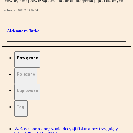
uchwały ?w sprawie sądowej kontroli interpretacji podatkowych.
Publikacja:
06.02.2014 07:54
Aleksandra Tarka
Powiązane
Polecane
Najnowsze
Tagi
Ważny spór o doręczanie decyzji fiskusa rozstrzygnięty.