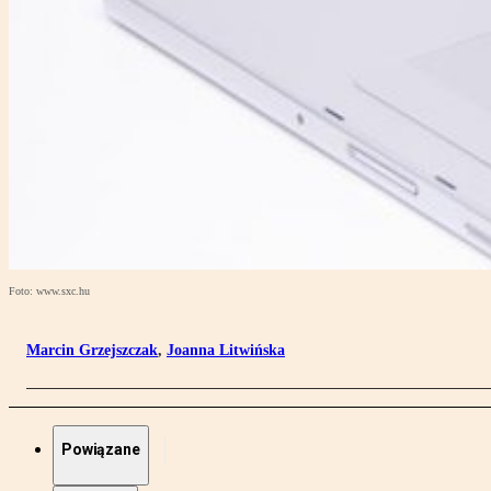
Foto: www.sxc.hu
Marcin Grzejszczak
,
Joanna Litwińska
Powiązane