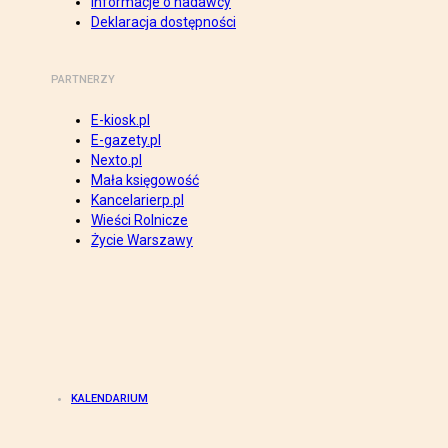
Informacje o nadawcy
Deklaracja dostępności
PARTNERZY
E-kiosk.pl
E-gazety.pl
Nexto.pl
Mała księgowość
Kancelarierp.pl
Wieści Rolnicze
Życie Warszawy
KALENDARIUM