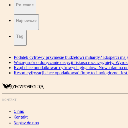
Polecane
Najnowsze
Tagi
Podatek cyfrowy przyniesie budżetowi miliardy? Eksperci maj
Ważny spór o doręczanie decyzji fiskusa rozstrzygnięty. Wyr
Rząd chce opodatkować cyfrowych gigantów. Nowa danina od
Resort cyfryzacji chce opodatkować firmy technologiczne. Jest
KONTAKT
O nas
Kontakt
Napisz do nas