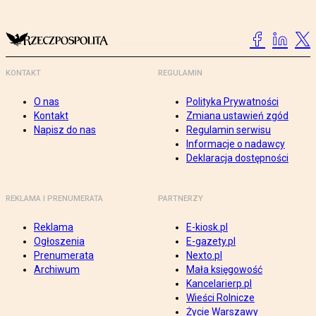
KONTAKT
REGULAMIN
O nas
Polityka Prywatności
Kontakt
Zmiana ustawień zgód
Napisz do nas
Regulamin serwisu
Informacje o nadawcy
Deklaracja dostępności
REKLAMA I PRENUMERATA
PARTNERZY
Reklama
E-kiosk.pl
Ogłoszenia
E-gazety.pl
Prenumerata
Nexto.pl
Archiwum
Mała księgowość
Kancelarierp.pl
Wieści Rolnicze
Życie Warszawy