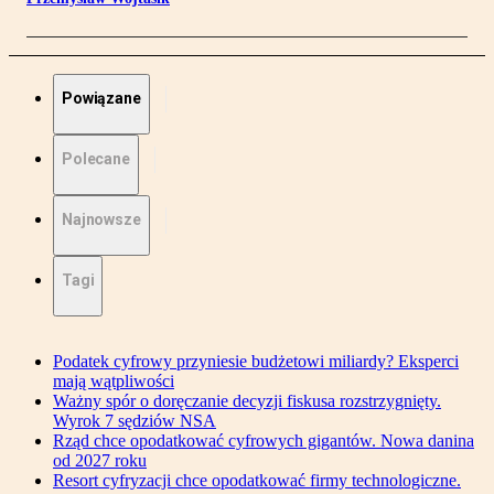
Powiązane
Polecane
Najnowsze
Tagi
Podatek cyfrowy przyniesie budżetowi miliardy? Eksperci
mają wątpliwości
Ważny spór o doręczanie decyzji fiskusa rozstrzygnięty.
Wyrok 7 sędziów NSA
Rząd chce opodatkować cyfrowych gigantów. Nowa danina
od 2027 roku
Resort cyfryzacji chce opodatkować firmy technologiczne.