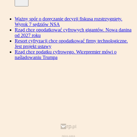
Ważny spór o doręczanie decyzji fiskusa rozstrzygnięty.
Wyrok 7 sędziów NSA
Rząd chce opodatkować cyfrowych gigantów. Nowa danina
od 2027 roku
Resort cyfryzacji chce opodatkować firmy technologiczne.
Jest projekt ustawy
Rząd chce podatku cyfrowego. Wicepremier mówi o
naśladowaniu Trumpa