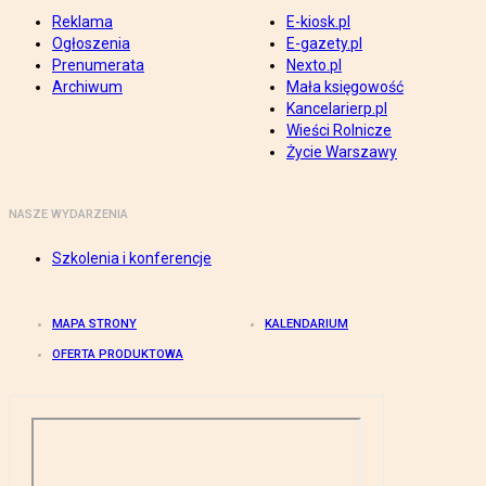
Reklama
E-kiosk.pl
Ogłoszenia
E-gazety.pl
Prenumerata
Nexto.pl
Archiwum
Mała księgowość
Kancelarierp.pl
Wieści Rolnicze
Życie Warszawy
NASZE WYDARZENIA
Szkolenia i konferencje
MAPA STRONY
KALENDARIUM
OFERTA PRODUKTOWA