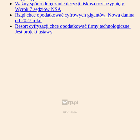
Ważny spór o doręczanie decyzji fiskusa rozstrzygnięty.
Wyrok 7 sędziów NSA
Rząd chce opodatkować cyfrowych gigantów. Nowa danina
od 2027 roku
Resort cyfryzacji chce opodatkować firmy technologiczne.
Jest projekt ustawy