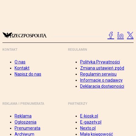
KONTAKT
REGULAMIN
O nas
Polityka Prywatności
Kontakt
Zmiana ustawień zgód
Napisz do nas
Regulamin serwisu
Informacje o nadawcy
Deklaracja dostępności
REKLAMA I PRENUMERATA
PARTNERZY
Reklama
E-kiosk.pl
Ogłoszenia
E-gazety.pl
Prenumerata
Nexto.pl
Archiwum
Mała księgowość