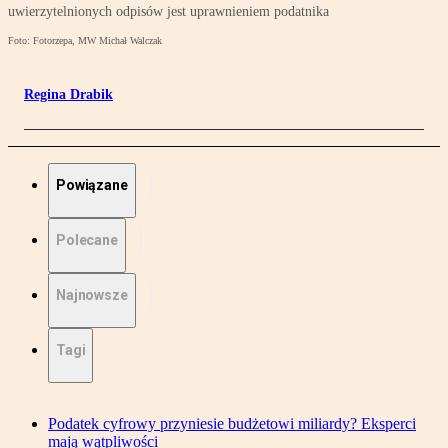
uwierzytelnionych odpisów jest uprawnieniem podatnika
Foto: Fotorzepa, MW Michał Walczak
Regina Drabik
Powiązane
Polecane
Najnowsze
Tagi
Podatek cyfrowy przyniesie budżetowi miliardy? Eksperci
mają wątpliwości