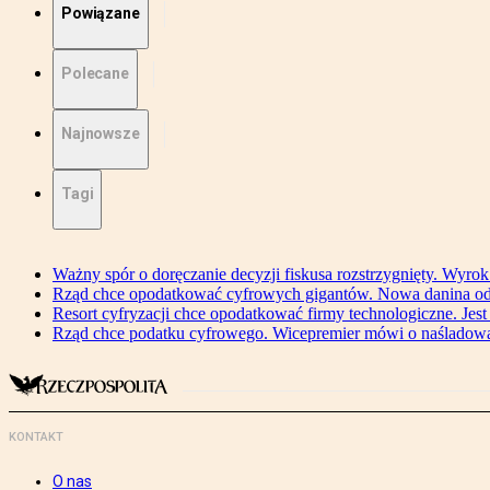
Powiązane
Polecane
Najnowsze
Tagi
Ważny spór o doręczanie decyzji fiskusa rozstrzygnięty. Wyr
Rząd chce opodatkować cyfrowych gigantów. Nowa danina od
Resort cyfryzacji chce opodatkować firmy technologiczne. Jest
Rząd chce podatku cyfrowego. Wicepremier mówi o naśladow
KONTAKT
O nas