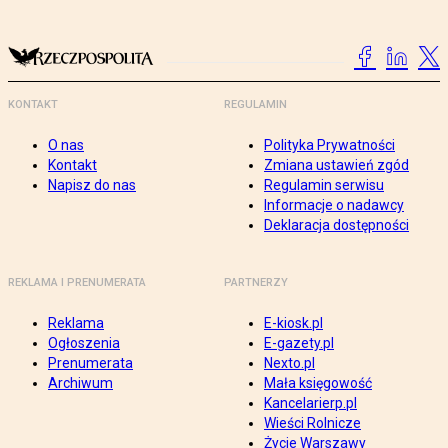
KONTAKT
REGULAMIN
O nas
Polityka Prywatności
Kontakt
Zmiana ustawień zgód
Napisz do nas
Regulamin serwisu
Informacje o nadawcy
Deklaracja dostępności
REKLAMA I PRENUMERATA
PARTNERZY
Reklama
E-kiosk.pl
Ogłoszenia
E-gazety.pl
Prenumerata
Nexto.pl
Archiwum
Mała księgowość
Kancelarierp.pl
Wieści Rolnicze
Życie Warszawy