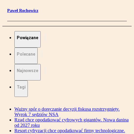
Paweł Rochowicz
Powiązane
Polecane
Najnowsze
Tagi
Ważny spór o doręczanie decyzji fiskusa rozstrzygnięty.
Wyrok 7 sędziów NSA
Rząd chce opodatkować cyfrowych gigantów. Nowa danina
od 2027 roku
Resort cyfryzacji chce opodatkować firmy technologiczne.