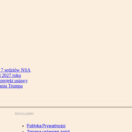
ok 7 sędziów NSA
 2027 roku
 projekt ustawy
aniu Trumpa
REGULAMIN
Polityka Prywatności
Zmiana ustawień zgód