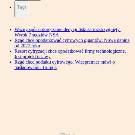
Tagi
Ważny spór o doręczanie decyzji fiskusa rozstrzygnięty.
Wyrok 7 sędziów NSA
Rząd chce opodatkować cyfrowych gigantów. Nowa danina
od 2027 roku
Resort cyfryzacji chce opodatkować firmy technologiczne.
Jest projekt ustawy
Rząd chce podatku cyfrowego. Wicepremier mówi o
naśladowaniu Trumpa