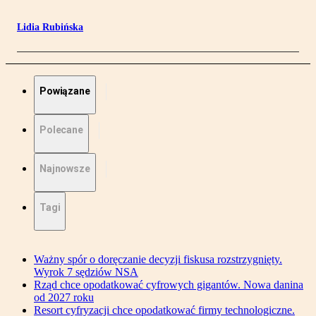
Lidia Rubińska
Powiązane
Polecane
Najnowsze
Tagi
Ważny spór o doręczanie decyzji fiskusa rozstrzygnięty.
Wyrok 7 sędziów NSA
Rząd chce opodatkować cyfrowych gigantów. Nowa danina
od 2027 roku
Resort cyfryzacji chce opodatkować firmy technologiczne.