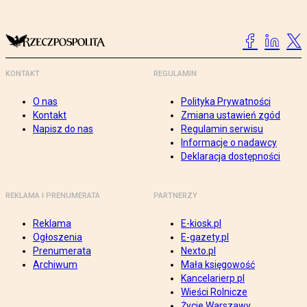
KONTAKT
REGULAMIN
O nas
Polityka Prywatności
Kontakt
Zmiana ustawień zgód
Napisz do nas
Regulamin serwisu
Informacje o nadawcy
Deklaracja dostępności
REKLAMA I PRENUMERATA
PARTNERZY
Reklama
E-kiosk.pl
Ogłoszenia
E-gazety.pl
Prenumerata
Nexto.pl
Archiwum
Mała księgowość
Kancelarierp.pl
Wieści Rolnicze
Życie Warszawy