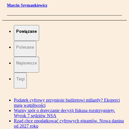
Marcin Szymankiewicz
Powiązane
Polecane
Najnowsze
Tagi
Podatek cyfrowy przyniesie budżetowi miliardy? Eksperci
mają wątpliwości
Ważny spór o doręczanie decyzji fiskusa rozstrzygnięty.
Wyrok 7 sędziów NSA
Rząd chce opodatkować cyfrowych gigantów. Nowa danina
od 2027 roku