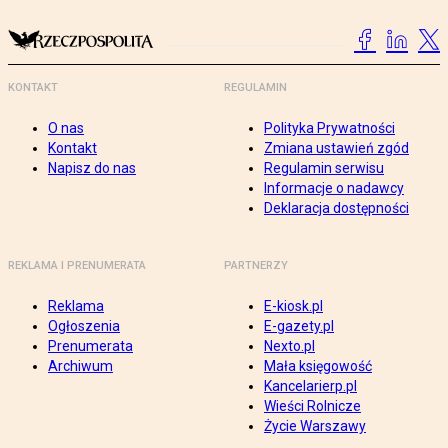
KONTAKT
REGULAMIN
O nas
Polityka Prywatności
Kontakt
Zmiana ustawień zgód
Napisz do nas
Regulamin serwisu
Informacje o nadawcy
Deklaracja dostępności
REKLAMA I PRENUMERATA
PARTNERZY
Reklama
E-kiosk.pl
Ogłoszenia
E-gazety.pl
Prenumerata
Nexto.pl
Archiwum
Mała księgowość
Kancelarierp.pl
Wieści Rolnicze
Życie Warszawy