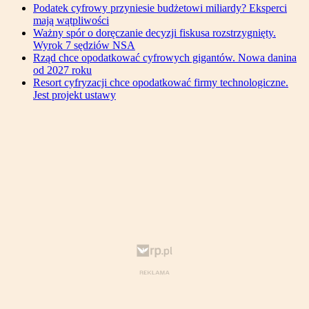
Podatek cyfrowy przyniesie budżetowi miliardy? Eksperci
mają wątpliwości
Ważny spór o doręczanie decyzji fiskusa rozstrzygnięty.
Wyrok 7 sędziów NSA
Rząd chce opodatkować cyfrowych gigantów. Nowa danina
od 2027 roku
Resort cyfryzacji chce opodatkować firmy technologiczne.
Jest projekt ustawy