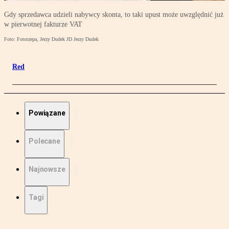
Gdy sprzedawca udzieli nabywcy skonta, to taki upust może uwzględnić już
w pierwotnej fakturze VAT
Foto: Fotorzepa, Jerzy Dudek JD Jerzy Dudek
Red
Powiązane
Polecane
Najnowsze
Tagi