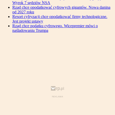
Wyrok 7 sędziów NSA
Rząd chce opodatkować cyfrowych gigantów. Nowa danina
od 2027 roku
Resort cyfryzacji chce opodatkować firmy technologiczne.
Jest projekt ustawy
Rząd chce podatku cyfrowego. Wicepremier mówi o
naśladowaniu Trumpa