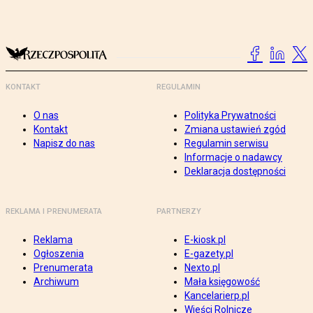
KONTAKT
REGULAMIN
O nas
Polityka Prywatności
Kontakt
Zmiana ustawień zgód
Napisz do nas
Regulamin serwisu
Informacje o nadawcy
Deklaracja dostępności
REKLAMA I PRENUMERATA
PARTNERZY
Reklama
E-kiosk.pl
Ogłoszenia
E-gazety.pl
Prenumerata
Nexto.pl
Archiwum
Mała księgowość
Kancelarierp.pl
Wieści Rolnicze