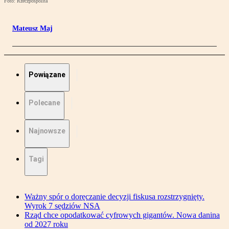
Foto: Rzeczpospolita
Mateusz Maj
Powiązane
Polecane
Najnowsze
Tagi
Ważny spór o doręczanie decyzji fiskusa rozstrzygnięty.
Wyrok 7 sędziów NSA
Rząd chce opodatkować cyfrowych gigantów. Nowa danina
od 2027 roku