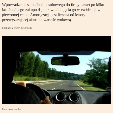
Wprowadzenie samochodu osobowego do firmy nawet po kilku
latach od jego zakupu daje prawo do ujęcia go w ewidencji w
pierwotnej cenie. Amortyzacja jest liczona od kwoty
przewyższającej aktualną wartość rynkową
Publikacja:
16.07.2013 06:10
Foto: www.sxc.hu