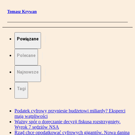
Tomasz Krywan
Powiązane
Polecane
Najnowsze
Tagi
Podatek cyfrowy przyniesie budżetowi miliardy? Eksperci
mają wątpliwości
Ważny spór o doręczanie decyzji fiskusa rozstrzygnięty.
Wyrok 7 sędziów NSA
Rząd chce opodatkować cyfrowych gigantów. Nowa danina