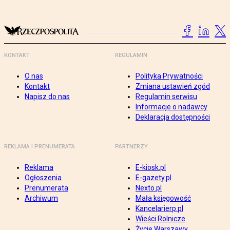
KONTAKT
REGULAMIN
O nas
Polityka Prywatności
Kontakt
Zmiana ustawień zgód
Napisz do nas
Regulamin serwisu
Informacje o nadawcy
Deklaracja dostępności
REKLAMA I PRENUMERATA
PARTNERZY
Reklama
E-kiosk.pl
Ogłoszenia
E-gazety.pl
Prenumerata
Nexto.pl
Archiwum
Mała księgowość
Kancelarierp.pl
Wieści Rolnicze
Życie Warszawy