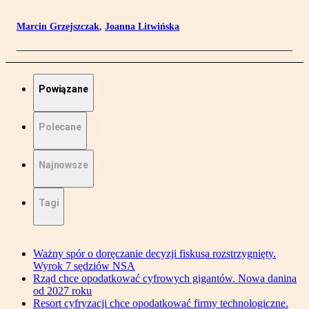
Marcin Grzejszczak
,
Joanna Litwińska
Powiązane
Polecane
Najnowsze
Tagi
Ważny spór o doręczanie decyzji fiskusa rozstrzygnięty.
Wyrok 7 sędziów NSA
Rząd chce opodatkować cyfrowych gigantów. Nowa danina
od 2027 roku
Resort cyfryzacji chce opodatkować firmy technologiczne.