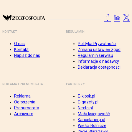
KONTAKT
REGULAMIN
O nas
Polityka Prywatności
Kontakt
Zmiana ustawień zgód
Napisz do nas
Regulamin serwisu
Informacje o nadawcy
Deklaracja dostępności
REKLAMA I PRENUMERATA
PARTNERZY
Reklama
E-kiosk.pl
Ogłoszenia
E-gazety.pl
Prenumerata
Nexto.pl
Archiwum
Mała księgowość
Kancelarierp.pl
Wieści Rolnicze
Życie Warszawy