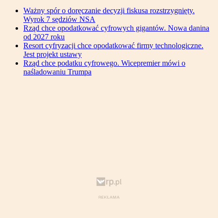
Ważny spór o doręczanie decyzji fiskusa rozstrzygnięty.
Wyrok 7 sędziów NSA
Rząd chce opodatkować cyfrowych gigantów. Nowa danina
od 2027 roku
Resort cyfryzacji chce opodatkować firmy technologiczne.
Jest projekt ustawy
Rząd chce podatku cyfrowego. Wicepremier mówi o
naśladowaniu Trumpa