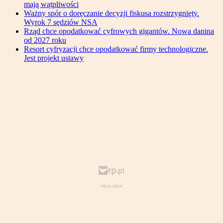
mają wątpliwości
Ważny spór o doręczanie decyzji fiskusa rozstrzygnięty.
Wyrok 7 sędziów NSA
Rząd chce opodatkować cyfrowych gigantów. Nowa danina
od 2027 roku
Resort cyfryzacji chce opodatkować firmy technologiczne.
Jest projekt ustawy