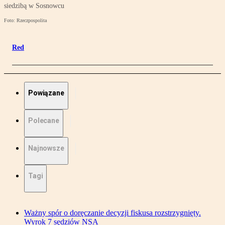
siedzibą w Sosnowcu
Foto: Rzeczpospolita
Red
Powiązane
Polecane
Najnowsze
Tagi
Ważny spór o doręczanie decyzji fiskusa rozstrzygnięty.
Wyrok 7 sędziów NSA