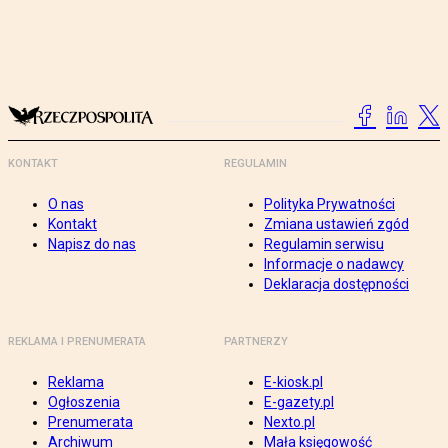
KONTAKT
REGULAMIN
O nas
Polityka Prywatności
Kontakt
Zmiana ustawień zgód
Napisz do nas
Regulamin serwisu
Informacje o nadawcy
Deklaracja dostępności
REKLAMA I PRENUMERATA
PARTNERZY
Reklama
E-kiosk.pl
Ogłoszenia
E-gazety.pl
Prenumerata
Nexto.pl
Archiwum
Mała księgowość