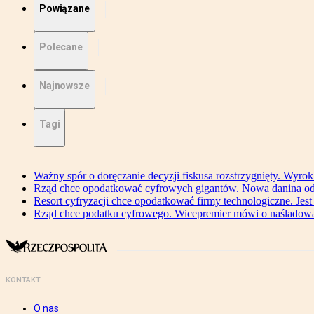
Powiązane
Polecane
Najnowsze
Tagi
Ważny spór o doręczanie decyzji fiskusa rozstrzygnięty. Wyr
Rząd chce opodatkować cyfrowych gigantów. Nowa danina od
Resort cyfryzacji chce opodatkować firmy technologiczne. Jest
Rząd chce podatku cyfrowego. Wicepremier mówi o naśladow
KONTAKT
O nas