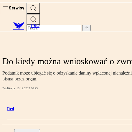
Serwisy
PRO
Do kiedy można wnioskować o zwro
Podatnik może ubiegać się o odzyskanie daniny wpłaconej nienależn
pisma przez organ.
Publikacja:
19.12.2012 06:45
Red