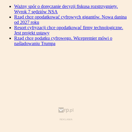
Ważny spór o doręczanie decyzji fiskusa rozstrzygnięty.
Wyrok 7 sędziów NSA
Rząd chce opodatkować cyfrowych gigantów. Nowa danina
od 2027 roku
Resort cyfryzacji chce opodatkować firmy technologiczne.
Jest projekt ustawy
Rząd chce podatku cyfrowego. Wicepremier mówi o
naśladowaniu Trumpa