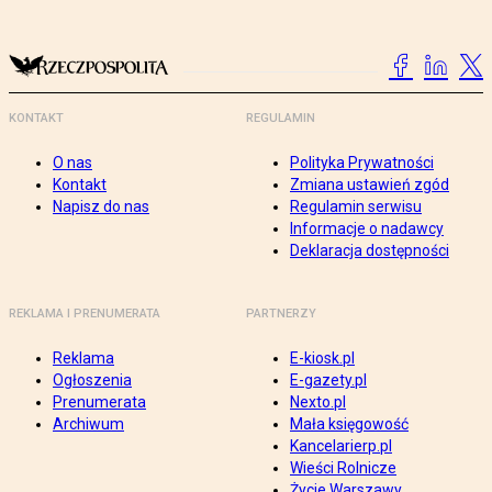
KONTAKT
REGULAMIN
O nas
Polityka Prywatności
Kontakt
Zmiana ustawień zgód
Napisz do nas
Regulamin serwisu
Informacje o nadawcy
Deklaracja dostępności
REKLAMA I PRENUMERATA
PARTNERZY
Reklama
E-kiosk.pl
Ogłoszenia
E-gazety.pl
Prenumerata
Nexto.pl
Archiwum
Mała księgowość
Kancelarierp.pl
Wieści Rolnicze
Życie Warszawy