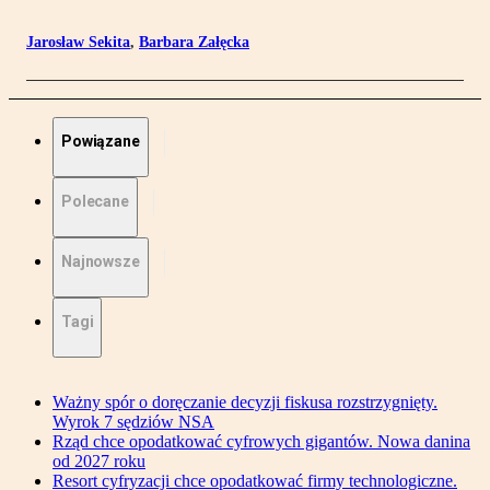
Jarosław Sekita
,
Barbara Załęcka
Powiązane
Polecane
Najnowsze
Tagi
Ważny spór o doręczanie decyzji fiskusa rozstrzygnięty.
Wyrok 7 sędziów NSA
Rząd chce opodatkować cyfrowych gigantów. Nowa danina
od 2027 roku
Resort cyfryzacji chce opodatkować firmy technologiczne.