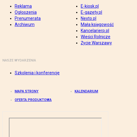
Reklama
E-kiosk.pl
Ogłoszenia
E-gazety.pl
Prenumerata
Nexto.pl
Archiwum
Mała księgowość
Kancelarierp.pl
Wieści Rolnicze
Życie Warszawy
NASZE WYDARZENIA
Szkolenia i konferencje
MAPA STRONY
KALENDARIUM
OFERTA PRODUKTOWA