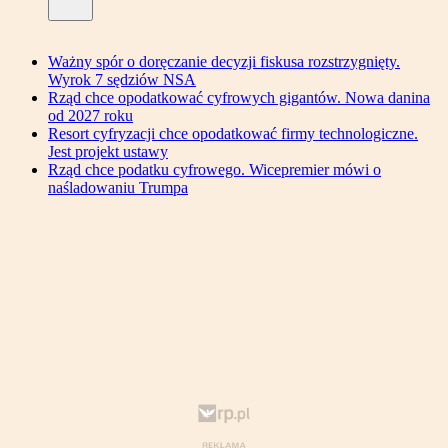
Ważny spór o doręczanie decyzji fiskusa rozstrzygnięty.
Wyrok 7 sędziów NSA
Rząd chce opodatkować cyfrowych gigantów. Nowa danina
od 2027 roku
Resort cyfryzacji chce opodatkować firmy technologiczne.
Jest projekt ustawy
Rząd chce podatku cyfrowego. Wicepremier mówi o
naśladowaniu Trumpa