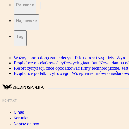
Polecane
Najnowsze
Tagi
Ważny spór o doręczanie decyzji fiskusa rozstrzygnięty. Wyr
Rząd chce opodatkować cyfrowych gigantów. Nowa danina od
Resort cyfryzacji chce opodatkować firmy technologiczne. Jest
Rząd chce podatku cyfrowego. Wicepremier mówi o naśladow
KONTAKT
O nas
Kontakt
Napisz do nas