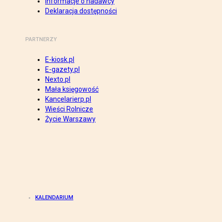
Informacje o nadawcy
Deklaracja dostępności
PARTNERZY
E-kiosk.pl
E-gazety.pl
Nexto.pl
Mała księgowość
Kancelarierp.pl
Wieści Rolnicze
Życie Warszawy
KALENDARIUM