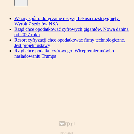
Ważny spór o doręczanie decyzji fiskusa rozstrzygnięty.
Wyrok 7 sędziów NSA
Rząd chce opodatkować cyfrowych gigantów. Nowa danina
od 2027 roku
Resort cyfryzacji chce opodatkować firmy technologiczne.
Jest projekt ustawy
Rząd chce podatku cyfrowego. Wicepremier mówi o
naśladowaniu Trumpa