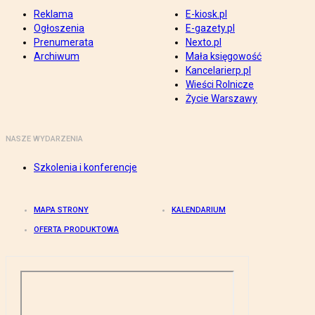
Reklama
E-kiosk.pl
Ogłoszenia
E-gazety.pl
Prenumerata
Nexto.pl
Archiwum
Mała księgowość
Kancelarierp.pl
Wieści Rolnicze
Życie Warszawy
NASZE WYDARZENIA
Szkolenia i konferencje
MAPA STRONY
KALENDARIUM
OFERTA PRODUKTOWA