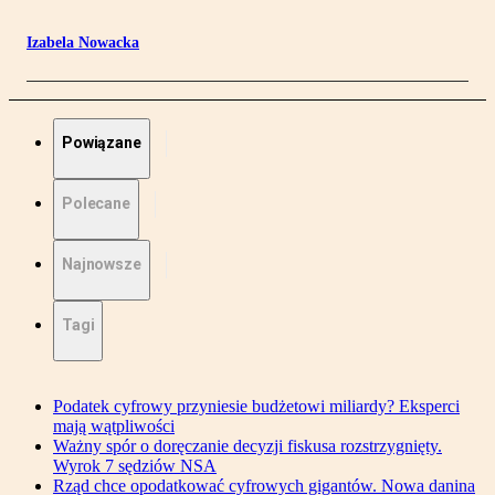
Izabela Nowacka
Powiązane
Polecane
Najnowsze
Tagi
Podatek cyfrowy przyniesie budżetowi miliardy? Eksperci
mają wątpliwości
Ważny spór o doręczanie decyzji fiskusa rozstrzygnięty.
Wyrok 7 sędziów NSA
Rząd chce opodatkować cyfrowych gigantów. Nowa danina