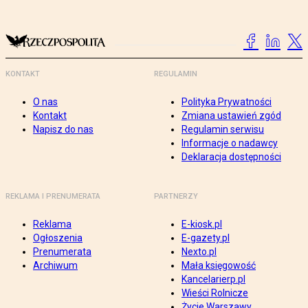
KONTAKT
REGULAMIN
O nas
Polityka Prywatności
Kontakt
Zmiana ustawień zgód
Napisz do nas
Regulamin serwisu
Informacje o nadawcy
Deklaracja dostępności
REKLAMA I PRENUMERATA
PARTNERZY
Reklama
E-kiosk.pl
Ogłoszenia
E-gazety.pl
Prenumerata
Nexto.pl
Archiwum
Mała księgowość
Kancelarierp.pl
Wieści Rolnicze
Życie Warszawy