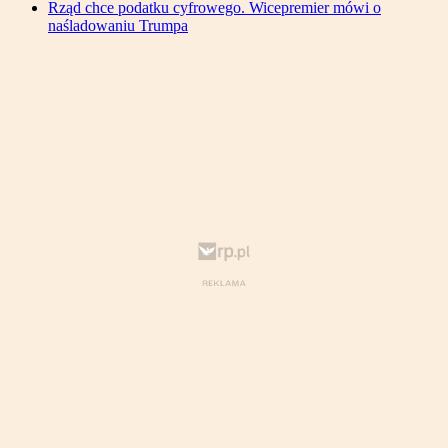
Rząd chce podatku cyfrowego. Wicepremier mówi o
naśladowaniu Trumpa