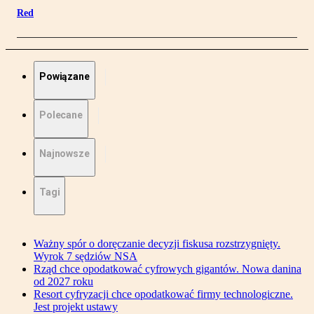
Red
Powiązane
Polecane
Najnowsze
Tagi
Ważny spór o doręczanie decyzji fiskusa rozstrzygnięty.
Wyrok 7 sędziów NSA
Rząd chce opodatkować cyfrowych gigantów. Nowa danina
od 2027 roku
Resort cyfryzacji chce opodatkować firmy technologiczne.
Jest projekt ustawy