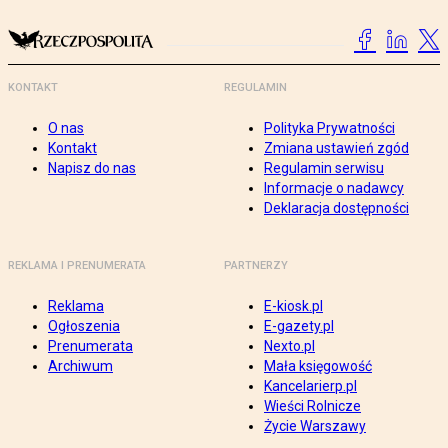
KONTAKT
REGULAMIN
O nas
Polityka Prywatności
Kontakt
Zmiana ustawień zgód
Napisz do nas
Regulamin serwisu
Informacje o nadawcy
Deklaracja dostępności
REKLAMA I PRENUMERATA
PARTNERZY
Reklama
E-kiosk.pl
Ogłoszenia
E-gazety.pl
Prenumerata
Nexto.pl
Archiwum
Mała księgowość
Kancelarierp.pl
Wieści Rolnicze
Życie Warszawy