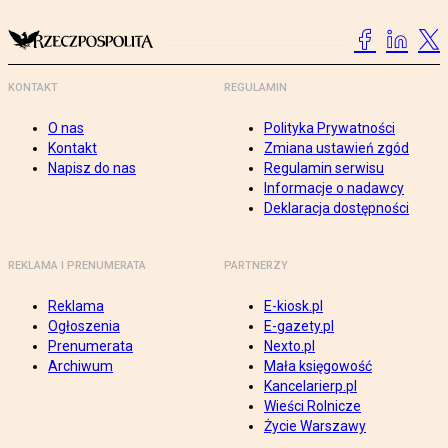
KONTAKT
REGULAMIN
O nas
Polityka Prywatności
Kontakt
Zmiana ustawień zgód
Napisz do nas
Regulamin serwisu
Informacje o nadawcy
Deklaracja dostępności
REKLAMA I PRENUMERATA
PARTNERZY
Reklama
E-kiosk.pl
Ogłoszenia
E-gazety.pl
Prenumerata
Nexto.pl
Archiwum
Mała księgowość
Kancelarierp.pl
Wieści Rolnicze
Życie Warszawy