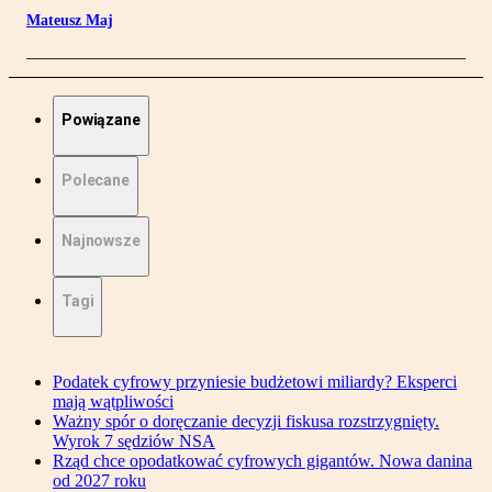
Mateusz Maj
Powiązane
Polecane
Najnowsze
Tagi
Podatek cyfrowy przyniesie budżetowi miliardy? Eksperci
mają wątpliwości
Ważny spór o doręczanie decyzji fiskusa rozstrzygnięty.
Wyrok 7 sędziów NSA
Rząd chce opodatkować cyfrowych gigantów. Nowa danina
od 2027 roku