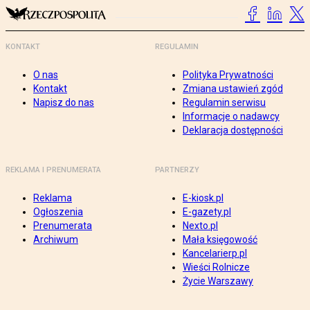
KONTAKT
REGULAMIN
O nas
Polityka Prywatności
Kontakt
Zmiana ustawień zgód
Napisz do nas
Regulamin serwisu
Informacje o nadawcy
Deklaracja dostępności
REKLAMA I PRENUMERATA
PARTNERZY
Reklama
E-kiosk.pl
Ogłoszenia
E-gazety.pl
Prenumerata
Nexto.pl
Archiwum
Mała księgowość
Kancelarierp.pl
Wieści Rolnicze
Życie Warszawy