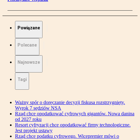
Powiązane
Polecane
Najnowsze
Tagi
Ważny spór o doręczanie decyzji fiskusa rozstrzygnięty.
Wyrok 7 sędziów NSA
Rząd chce opodatkować cyfrowych gigantów. Nowa danina
od 2027 roku
Resort cyfryzacji chce opodatkować firmy technologiczne.
Jest projekt ustawy
Rząd chce podatku cyfrowego. Wicepremier mówi o