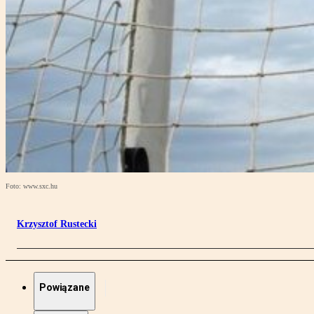
Foto: www.sxc.hu
Krzysztof Rustecki
Powiązane