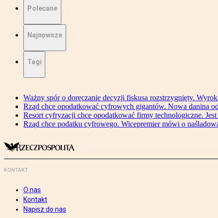
Polecane
Najnowsze
Tagi
Ważny spór o doręczanie decyzji fiskusa rozstrzygnięty. Wyr
Rząd chce opodatkować cyfrowych gigantów. Nowa danina od
Resort cyfryzacji chce opodatkować firmy technologiczne. Jest
Rząd chce podatku cyfrowego. Wicepremier mówi o naśladow
KONTAKT
O nas
Kontakt
Napisz do nas