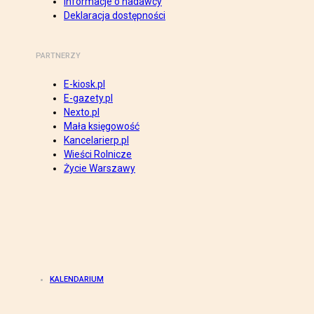
Informacje o nadawcy
Deklaracja dostępności
PARTNERZY
E-kiosk.pl
E-gazety.pl
Nexto.pl
Mała księgowość
Kancelarierp.pl
Wieści Rolnicze
Życie Warszawy
KALENDARIUM