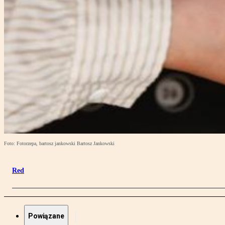
Foto: Fotorzepa, bartosz jankowski Bartosz Jankowski
Red
Powiązane