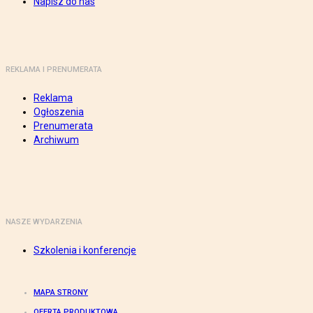
Napisz do nas
REKLAMA I PRENUMERATA
Reklama
Ogłoszenia
Prenumerata
Archiwum
NASZE WYDARZENIA
Szkolenia i konferencje
MAPA STRONY
OFERTA PRODUKTOWA