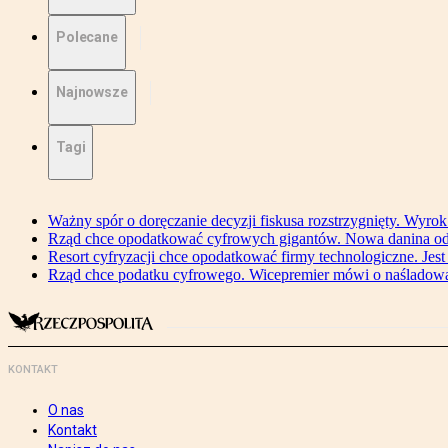
Polecane
Najnowsze
Tagi
Ważny spór o doręczanie decyzji fiskusa rozstrzygnięty. Wyr
Rząd chce opodatkować cyfrowych gigantów. Nowa danina od
Resort cyfryzacji chce opodatkować firmy technologiczne. Jest
Rząd chce podatku cyfrowego. Wicepremier mówi o naśladow
KONTAKT
O nas
Kontakt