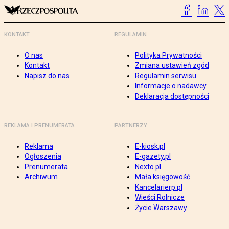
KONTAKT
REGULAMIN
O nas
Polityka Prywatności
Kontakt
Zmiana ustawień zgód
Napisz do nas
Regulamin serwisu
Informacje o nadawcy
Deklaracja dostępności
REKLAMA I PRENUMERATA
PARTNERZY
Reklama
E-kiosk.pl
Ogłoszenia
E-gazety.pl
Prenumerata
Nexto.pl
Archiwum
Mała księgowość
Kancelarierp.pl
Wieści Rolnicze
Życie Warszawy