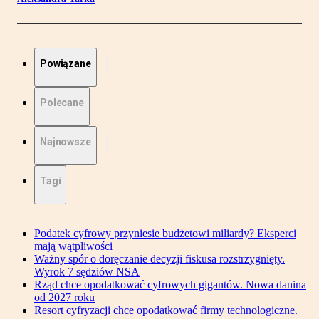
Powiązane
Polecane
Najnowsze
Tagi
Podatek cyfrowy przyniesie budżetowi miliardy? Eksperci
mają wątpliwości
Ważny spór o doręczanie decyzji fiskusa rozstrzygnięty.
Wyrok 7 sędziów NSA
Rząd chce opodatkować cyfrowych gigantów. Nowa danina
od 2027 roku
Resort cyfryzacji chce opodatkować firmy technologiczne.