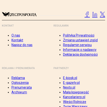
KONTAKT
REGULAMIN
O nas
Polityka Prywatności
Kontakt
Zmiana ustawień zgód
Napisz do nas
Regulamin serwisu
Informacje o nadawcy
Deklaracja dostępności
REKLAMA I PRENUMERATA
PARTNERZY
Reklama
E-kiosk.pl
Ogłoszenia
E-gazety.pl
Prenumerata
Nexto.pl
Archiwum
Mała księgowość
Kancelarierp.pl
Wieści Rolnicze
Życie Warszawy