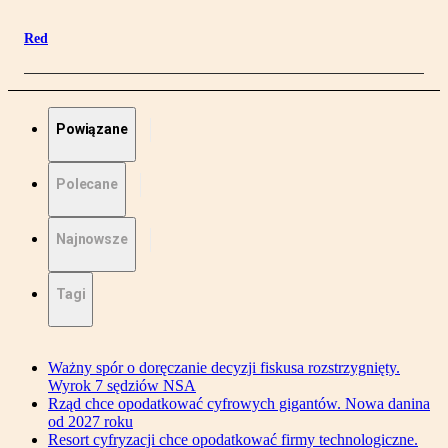
Red
Powiązane
Polecane
Najnowsze
Tagi
Ważny spór o doręczanie decyzji fiskusa rozstrzygnięty.
Wyrok 7 sędziów NSA
Rząd chce opodatkować cyfrowych gigantów. Nowa danina
od 2027 roku
Resort cyfryzacji chce opodatkować firmy technologiczne.