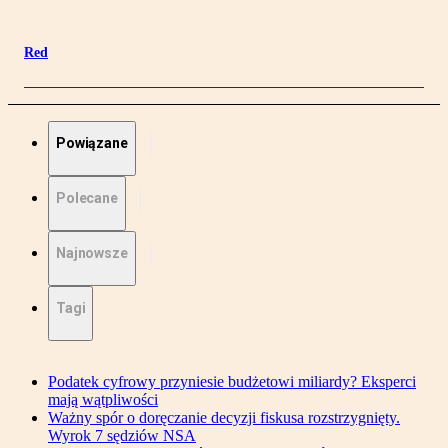
Red
Powiązane
Polecane
Najnowsze
Tagi
Podatek cyfrowy przyniesie budżetowi miliardy? Eksperci
mają wątpliwości
Ważny spór o doręczanie decyzji fiskusa rozstrzygnięty.
Wyrok 7 sędziów NSA