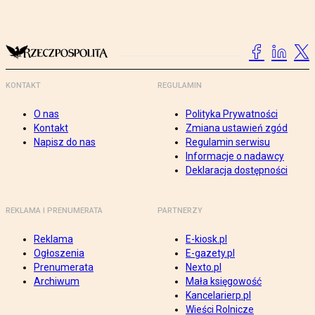
KONTAKT
REGULAMIN
O nas
Polityka Prywatności
Kontakt
Zmiana ustawień zgód
Napisz do nas
Regulamin serwisu
Informacje o nadawcy
Deklaracja dostępności
REKLAMA I PRENUMERATA
PARTNERZY
Reklama
E-kiosk.pl
Ogłoszenia
E-gazety.pl
Prenumerata
Nexto.pl
Archiwum
Mała księgowość
Kancelarierp.pl
Wieści Rolnicze