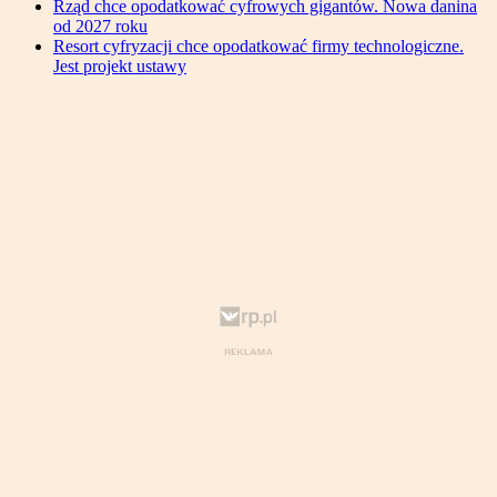
Rząd chce opodatkować cyfrowych gigantów. Nowa danina
od 2027 roku
Resort cyfryzacji chce opodatkować firmy technologiczne.
Jest projekt ustawy