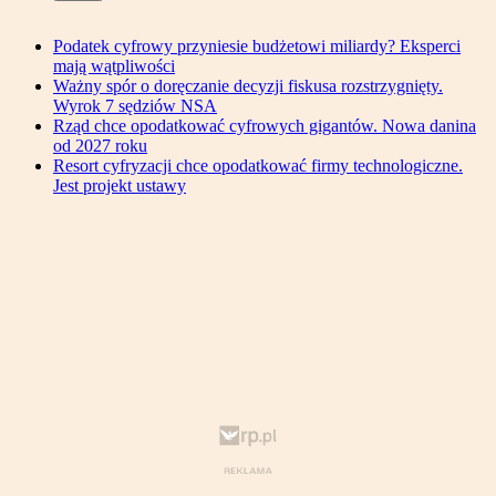
Podatek cyfrowy przyniesie budżetowi miliardy? Eksperci
mają wątpliwości
Ważny spór o doręczanie decyzji fiskusa rozstrzygnięty.
Wyrok 7 sędziów NSA
Rząd chce opodatkować cyfrowych gigantów. Nowa danina
od 2027 roku
Resort cyfryzacji chce opodatkować firmy technologiczne.
Jest projekt ustawy